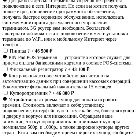
Для работы детского терминала Игрёнок не требуется
подключение к сети Интернет. Но если вы хотите получать
новые игры, обновление программного обеспечения,
получать быстрое сервисное обслуживание, использовать
систему мониторинга для удаленного управления
терминалом, 3G роутер вам необходим. Бесплатной
альтернативой может стать подключение в месте установки
терминала по WiFi, или к мобильному Интернет через
телефон.
Пинпад
?
+ 46 500 ₽
PIN-Pad POS-терминал — устройство которое служит для
приема оплаты банковскими картами в составе POS-системы.
Фискальный регистратор
?
+ 43 100 ₽
Контрольно-кассовое устройство рассчитано на
автоматизацию данных при совершении кассовых операций.
В комплекте фискальный накопитель на 15 месяцев.
Купюроприемник
?
+ 46 800 ₽
Устройство для приема купюр для оплаты игрового
времени. Стоимость включает в себя: установку,
подключение, интерфейсную плату с кабелем, бокс для купюр
и дверцу в корпусе для инкассации. Обращаем ваше
внимание, что купюроприемник не принимает купюры
номиналом 500р. и 1000р., а также широкие купюры других
стран. Если вам необходим прием широких купюр, сообщите