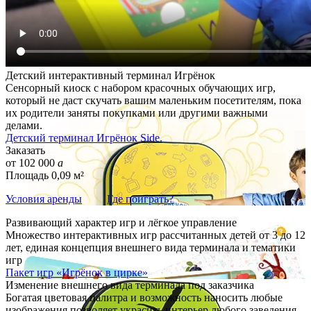
Детский интерактивный терминал Игрёнок
Сенсорный киоск с набором красочных обучающих игр,
который не даст скучать вашим маленьким посетителям, пока
их родители заняты покупками или другими важными
делами.
Детский терминал Игрёнок Side.
Заказать
от
102 000
a
Площадь
0,09 м²
Условия аренды
Где поиграть?
Развивающий характер игр и лёгкое управление
Множество интерактивных игр рассчитанных детей от 3 до 12
лет, единая концепция внешнего вида терминала и тематики
игр
Пакет игр «Игрёнок в цирке»
Изменение внешнего вида терминала под заказчика
Богатая цветовая палитра и возможность наносить любые
изображения позволяет украсить интерьер любого заведения