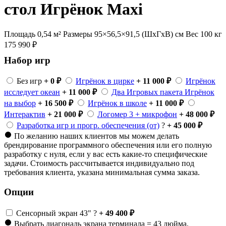
стол Игрёнок Maxi
Площадь 0,54 м²
Размеры 95×56,5×91,5 (ШхГхВ) см
Вес 100 кг
175 990
₽
Набор игр
Без игр
+ 0 ₽
Игрёнок в цирке
+ 11 000 ₽
Игрёнок
исследует океан
+ 11 000 ₽
Два Игровых пакета Игрёнок
на выбор
+ 16 500 ₽
Игрёнок в школе
+ 11 000 ₽
Интерактив
+ 21 000 ₽
Логомер 3 + микрофон
+ 48 000 ₽
Разработка игр и прогр. обеспечения (от)
?
+ 45 000 ₽
По желанию наших клиентов мы можем делать
брендирование программного обеспечения или его полную
разработку с нуля, если у вас есть какие-то специфические
задачи. Стоимость рассчитывается индивидуально под
требования клиента, указана минимальная сумма заказа.
Опции
Сенсорный экран 43"
?
+ 49 400 ₽
Выбрать диагональ экрана терминала = 43 дюйма.