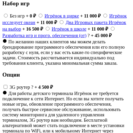
Набор игр
Без игр
+ 0 ₽
Игрёнок в цирке
+ 11 000 ₽
Игрёнок
исследует океан
+ 11 000 ₽
Два Игровых пакета Игрёнок
на выбор
+ 16 500 ₽
Игрёнок в школе
+ 11 000 ₽
Разработка игр и прогр. обеспечения (от)
?
+ 45 000 ₽
По желанию наших клиентов мы можем делать
брендирование программного обеспечения или его полную
разработку с нуля, если у вас есть какие-то специфические
задачи. Стоимость рассчитывается индивидуально под
требования клиента, указана минимальная сумма заказа.
Опции
3G роутер
?
+ 4 500 ₽
Для работы детского терминала Игрёнок не требуется
подключение к сети Интернет. Но если вы хотите получать
новые игры, обновление программного обеспечения,
получать быстрое сервисное обслуживание, использовать
систему мониторинга для удаленного управления
терминалом, 3G роутер вам необходим. Бесплатной
альтернативой может стать подключение в месте установки
терминала по WiFi, или к мобильному Интернет через