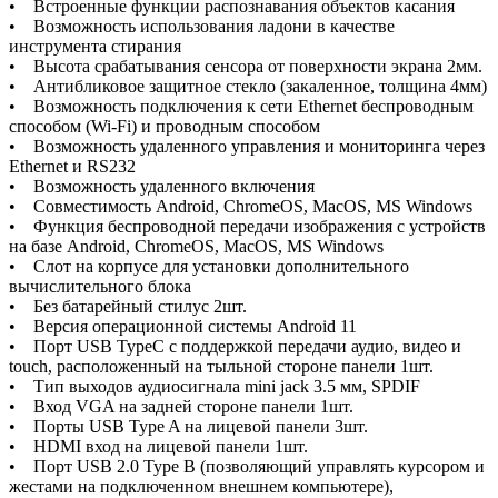
• Встроенные функции распознавания объектов касания
• Возможность использования ладони в качестве
инструмента стирания
• Высота срабатывания сенсора от поверхности экрана 2мм.
• Антибликовое защитное стекло (закаленное, толщина 4мм)
• Возможность подключения к сети Ethernet беспроводным
способом (Wi-Fi) и проводным способом
• Возможность удаленного управления и мониторинга через
Ethernet и RS232
• Возможность удаленного включения
• Совместимость Android, ChromeOS, MacOS, MS Windows
• Функция беспроводной передачи изображения с устройств
на базе Android, ChromeOS, MacOS, MS Windows
• Слот на корпусе для установки дополнительного
вычислительного блока
• Без батарейный стилус 2шт.
• Версия операционной системы Android 11
• Порт USB TypeС с поддержкой передачи аудио, видео и
touch, расположенный на тыльной стороне панели 1шт.
• Тип выходов аудиосигнала mini jack 3.5 мм, SPDIF
• Вход VGA на задней стороне панели 1шт.
• Порты USB Type A на лицевой панели 3шт.
• HDMI вход на лицевой панели 1шт.
• Порт USB 2.0 Type В (позволяющий управлять курсором и
жестами на подключенном внешнем компьютере),