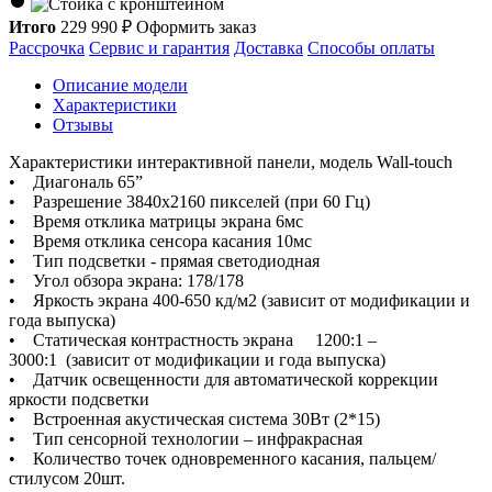
Итого
229 990
₽
Оформить заказ
Рассрочка
Сервис и гарантия
Доставка
Способы оплаты
Описание модели
Характеристики
Отзывы
Характеристики интерактивной панели, модель Wall-touch
• Диагональ 65”
• Разрешение 3840х2160 пикселей (при 60 Гц)
• Время отклика матрицы экрана 6мс
• Время отклика сенсора касания 10мс
• Тип подсветки - прямая светодиодная
• Угол обзора экрана: 178/178
• Яркость экрана 400-650 кд/м2 (зависит от модификации и
года выпуска)
• Статическая контрастность экрана 1200:1 –
3000:1 (зависит от модификации и года выпуска)
• Датчик освещенности для автоматической коррекции
яркости подсветки
• Встроенная акустическая система 30Вт (2*15)
• Тип сенсорной технологии – инфракрасная
• Количество точек одновременного касания, пальцем/
стилусом 20шт.