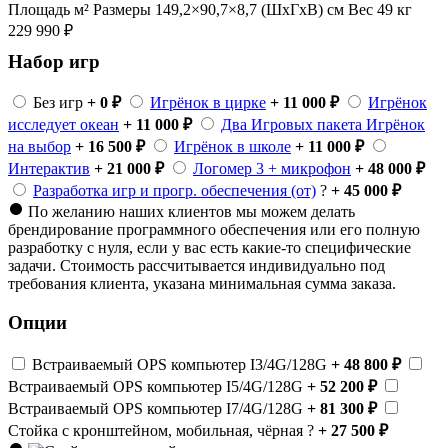
Площадь м²
Размеры 149,2×90,7×8,7 (ШхГхВ) см
Вес 49 кг
229 990
₽
Набор игр
Без игр
+ 0 ₽
Игрёнок в цирке
+ 11 000 ₽
Игрёнок
исследует океан
+ 11 000 ₽
Два Игровых пакета Игрёнок
на выбор
+ 16 500 ₽
Игрёнок в школе
+ 11 000 ₽
Интерактив
+ 21 000 ₽
Логомер 3 + микрофон
+ 48 000 ₽
Разработка игр и прогр. обеспечения (от)
?
+ 45 000 ₽
По желанию наших клиентов мы можем делать
брендирование программного обеспечения или его полную
разработку с нуля, если у вас есть какие-то специфические
задачи. Стоимость рассчитывается индивидуально под
требования клиента, указана минимальная сумма заказа.
Опции
Встраиваемый OPS компьютер I3/4G/128G
+ 48 800 ₽
Встраиваемый OPS компьютер I5/4G/128G
+ 52 200 ₽
Встраиваемый OPS компьютер I7/4G/128G
+ 81 300 ₽
Стойка с кронштейном, мобильная, чёрная
?
+ 27 500 ₽