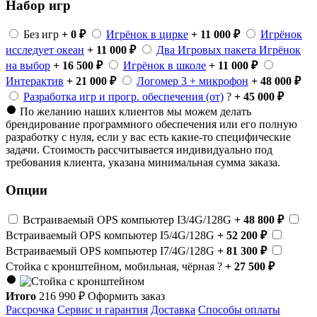
Набор игр
Без игр
+ 0 ₽
Игрёнок в цирке
+ 11 000 ₽
Игрёнок
исследует океан
+ 11 000 ₽
Два Игровых пакета Игрёнок
на выбор
+ 16 500 ₽
Игрёнок в школе
+ 11 000 ₽
Интерактив
+ 21 000 ₽
Логомер 3 + микрофон
+ 48 000 ₽
Разработка игр и прогр. обеспечения (от)
?
+ 45 000 ₽
По желанию наших клиентов мы можем делать
брендирование программного обеспечения или его полную
разработку с нуля, если у вас есть какие-то специфические
задачи. Стоимость рассчитывается индивидуально под
требования клиента, указана минимальная сумма заказа.
Опции
Встраиваемый OPS компьютер I3/4G/128G
+ 48 800 ₽
Встраиваемый OPS компьютер I5/4G/128G
+ 52 200 ₽
Встраиваемый OPS компьютер I7/4G/128G
+ 81 300 ₽
Стойка с кронштейном, мобильная, чёрная
?
+ 27 500 ₽
Итого
216 990
₽
Оформить заказ
Рассрочка
Сервис и гарантия
Доставка
Способы оплаты