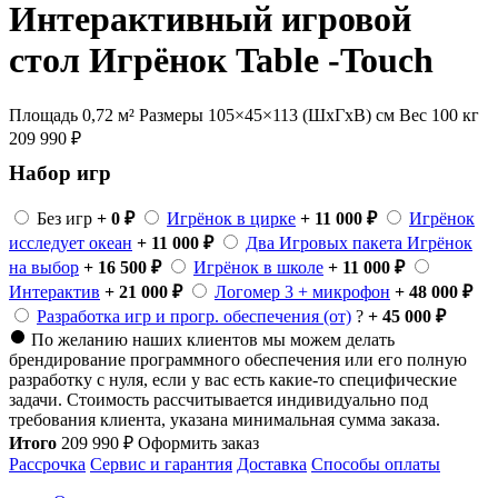
Интерактивный игровой
стол Игрёнок Table -Touch
Площадь 0,72 м²
Размеры 105×45×113 (ШхГхВ) см
Вес 100 кг
209 990
₽
Набор игр
Без игр
+ 0 ₽
Игрёнок в цирке
+ 11 000 ₽
Игрёнок
исследует океан
+ 11 000 ₽
Два Игровых пакета Игрёнок
на выбор
+ 16 500 ₽
Игрёнок в школе
+ 11 000 ₽
Интерактив
+ 21 000 ₽
Логомер 3 + микрофон
+ 48 000 ₽
Разработка игр и прогр. обеспечения (от)
?
+ 45 000 ₽
По желанию наших клиентов мы можем делать
брендирование программного обеспечения или его полную
разработку с нуля, если у вас есть какие-то специфические
задачи. Стоимость рассчитывается индивидуально под
требования клиента, указана минимальная сумма заказа.
Итого
209 990
₽
Оформить заказ
Рассрочка
Сервис и гарантия
Доставка
Способы оплаты